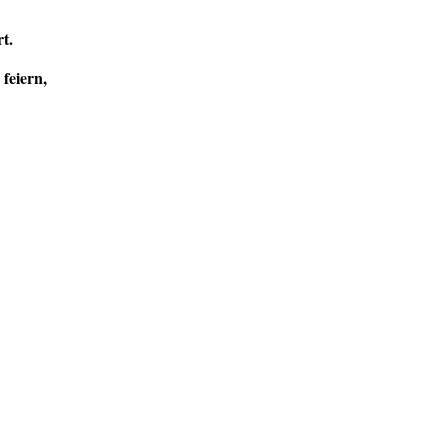
t.
feiern,