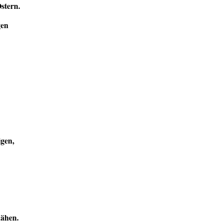
Ostern.
gen
igen,
nähen.