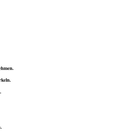
nehmen.
keln.
.
.