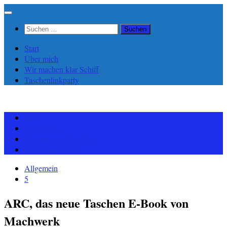
Zum
Inhalt
Suchen
springen
nach:
Start
Über mich
Wir machen klar Schiff
Taschenlinkparty
Start
Über mich
Wir machen klar Schiff
Taschenlinkparty
Allgemein
5
ARC, das neue Taschen E-Book von
Machwerk