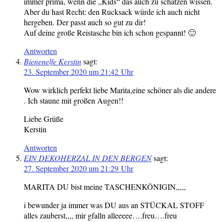
immer prima, wenn die „Kids“ das auch zu schätzen wissen.
Aber du hast Recht: den Rucksack würde ich auch nicht
hergeben. Der passt auch so gut zu dir!
Auf deine große Reistasche bin ich schon gespannt! 🙂
Antworten
Bienenelfe Kerstin
sagt:
23. September 2020 um 21:42 Uhr
Wow wirklich perfekt liebe Marita,eine schöner als die andere
. Ich staune mit großen Augen!!
Liebe Grüße
Kerstin
Antworten
EIN DEKOHERZAL IN DEN BERGEN
sagt:
27. September 2020 um 21:29 Uhr
MARITA DU bist meine TASCHENKÖNIGIN,,,,,
i bewunder ja immer was DU aus an STÜCKAL STOFF
alles zauberst,,,, mir gfalln alleeeee….freu….freu