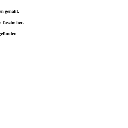
en genäht.
e Tasche her.
 gefunden