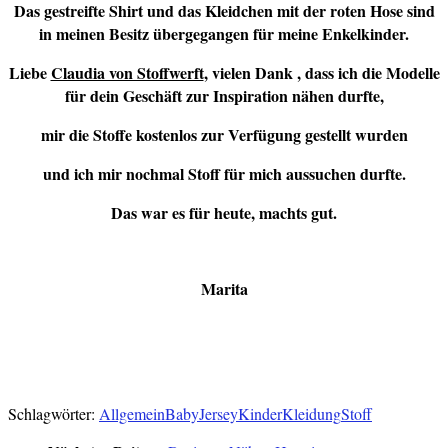
Das gestreifte Shirt und das Kleidchen mit der roten Hose sind
in meinen Besitz übergegangen für meine Enkelkinder.
Liebe
Claudia von Stoffwerft
,
vielen Dank , dass ich die Modelle
für dein Geschäft zur Inspiration nähen durfte,
mir die Stoffe kostenlos zur Verfügung gestellt wurden
und ich mir nochmal Stoff für mich aussuchen durfte.
Das war es für heute, machts gut.
Marita
Verlinkt:
Creadienstag
,
DvD,
HOT,
Kiddikram,
Froh und Kreativ
Schlagwörter:
Allgemein
Baby
Jersey
Kinder
Kleidung
Stoff