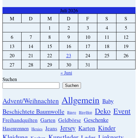
Juli 2026
M
D
M
D
F
S
S
1
2
3
4
5
6
7
8
9
10
11
12
13
14
15
16
17
18
19
20
21
22
23
24
25
26
27
28
29
30
31
« Juni
Suchen
Suchen
Allgemein
Advent/Weihnachten
Baby
Event
Deko
Beschichtete Baumwolle
Bingo
BlogHop
Geschenke
Garten
Freihandquilten
Geldbörse
Jersey
Kinder
Karten
Hasenrennen
Jeans
Hexies
Kleidung
Kunstleder
Linkparty
Leder
Kochen