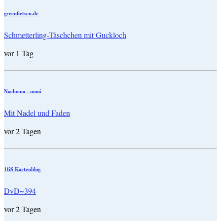
greenfietsen.de
Schmetterling-Täschchen mit Guckloch
vor 1 Tag
Naehoma - moni
Mit Nadel und Faden
vor 2 Tagen
11iS Kartenblog
DvD~394
vor 2 Tagen