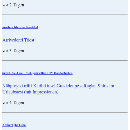
vor 2 Tagen
niwibo - life is so beautiful
Arrivederci Triest!
vor 3 Tagen
Selbst-die-Frau Do-it-yourselfies DIY Handarbeiten
Nähprojekt trifft Karibikinsel Guadeloupe – Raglan Shirts im
Urlaubstest (mit Impressionen)
vor 4 Tagen
Amberlight Label