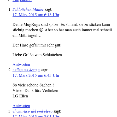
Schlottchen Müller
sagt:
17. März 2015 um 6:18 Uhr
Deine MugRugs sind spitze! Es stimmt, sie zu sticken kann
süchtig machen 😉 Aber so hat man auch immer mal schnell
ein Mitbringsel…
Der Hase gefällt mir sehr gut!
Liebe Grüße vom Schlottchen
Antworten
nellemies design
sagt:
17. März 2015 um 6:45 Uhr
So viele schöne Sachen !
Vielen Dank fürs Verlinken !
LG Ellen
Antworten
el cuartico del embeleso
sagt:
17. März 2015 um 8:01 Uhr