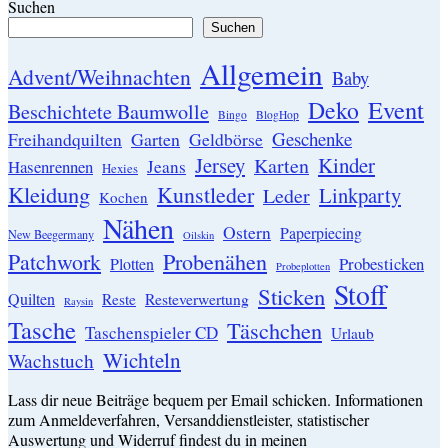
Suchen
Suchen
Allgemein
Advent/Weihnachten
Baby
Event
Deko
Beschichtete Baumwolle
Bingo
BlogHop
Geschenke
Garten
Freihandquilten
Geldbörse
Jersey
Kinder
Karten
Hasenrennen
Jeans
Hexies
Kleidung
Kunstleder
Linkparty
Leder
Kochen
Nähen
Ostern
Paperpiecing
New Beegermany
Oilskin
Patchwork
Probenähen
Probesticken
Plotten
Probeplotten
Stoff
Sticken
Quilten
Resteverwertung
Reste
Raysin
Tasche
Täschchen
Taschenspieler CD
Urlaub
Wichteln
Wachstuch
Lass dir neue Beiträge bequem per Email schicken. Informationen
zum Anmeldeverfahren, Versanddienstleister, statistischer
Auswertung und Widerruf findest du in meinen