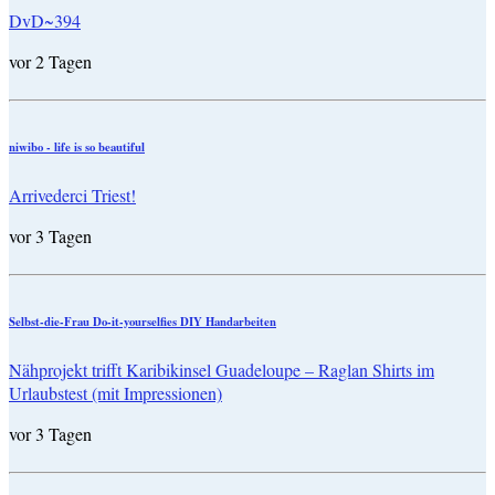
DvD~394
vor 2 Tagen
niwibo - life is so beautiful
Arrivederci Triest!
vor 3 Tagen
Selbst-die-Frau Do-it-yourselfies DIY Handarbeiten
Nähprojekt trifft Karibikinsel Guadeloupe – Raglan Shirts im
Urlaubstest (mit Impressionen)
vor 3 Tagen