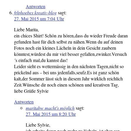
Antworten
frlphoebes kreativ-blog
sagt:
27. Mai 2015 um 7:04 Uhr
Liebe Marita,
ein chices Shirt! Schön zu hören,dass du wieder Freude daran
gefunden hast für dich selbst zu nähen.Wenn du auf deinen
Fotos noch ein kleines Lächeln in dein Gesicht zaubern
könntest,würdest du mir viel besser gefallen,zwinker.Versuch
´s einfach mal,du kannst das!
Leider sieht es wettermässig in den nächsten Tagen,nicht so
prickelnd aus – bei uns jedenfalls,seufz.Es ist ganz schön
kalt,der Sommer lässt sich in diesem Jahr wirklich reichlich
Zeit.Wünsche dir noch einen schönen und kreativen Tag,
liebe Grüße Sylvie
Antworten
maritabw macht's möglich
sagt:
27. Mai 2015 um 8:20 Uhr
Liebe Sylvie,
ich arbeite daran noch mehr zu lächeln, ist aber gar