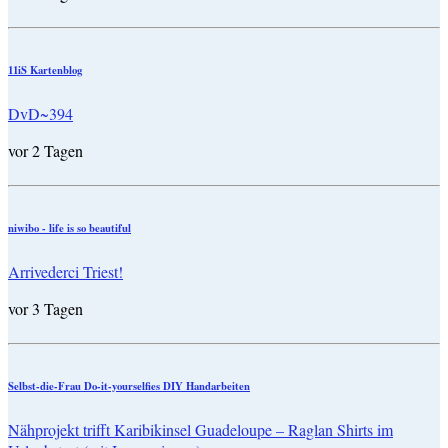
11iS Kartenblog
DvD~394
vor 2 Tagen
niwibo - life is so beautiful
Arrivederci Triest!
vor 3 Tagen
Selbst-die-Frau Do-it-yourselfies DIY Handarbeiten
Nähprojekt trifft Karibikinsel Guadeloupe – Raglan Shirts im