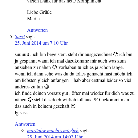
vielen Dank für das nette Kompliment.
Liebe Grüße
Marita
Antworten
Sassi
sagt:
25. Juni 2014 um 7:10 Uhr
süüüüß . ich bin begeistert. steht dir ausgezeichnet 🙂 ich bin
ja gespannt wann ich mal dazukomme mir auch was zum
anziehen zu nähen 😉 vorhaben tu ich es ja schon lange.
wenn ich dann sehe was du da tolles gemacht hast möcht ich
am liebsten gleich anfangen – hab aber erstmal leider so viel
anderes zu tun 😉
ich finde deinen vorsatz gut , öfter mal wieder für dich was zu
nähen 🙂 sieht das doch wirlich toll aus. SO bekommt man
das auch in keinem geschäft 😉
lg sassi
Antworten
maritabw macht's möglich
sagt:
25. Juni 2014 um 14:02 Uhr