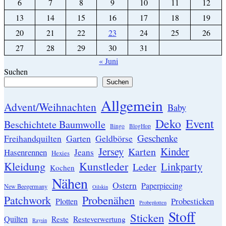
6
7
8
9
10
11
12
13
14
15
16
17
18
19
20
21
22
23
24
25
26
27
28
29
30
31
« Juni
Suchen
Suchen
Allgemein
Advent/Weihnachten
Baby
Event
Deko
Beschichtete Baumwolle
Bingo
BlogHop
Geschenke
Garten
Freihandquilten
Geldbörse
Jersey
Kinder
Karten
Hasenrennen
Jeans
Hexies
Kleidung
Kunstleder
Linkparty
Leder
Kochen
Nähen
Ostern
Paperpiecing
New Beegermany
Oilskin
Patchwork
Probenähen
Probesticken
Plotten
Probeplotten
Stoff
Sticken
Quilten
Resteverwertung
Reste
Raysin