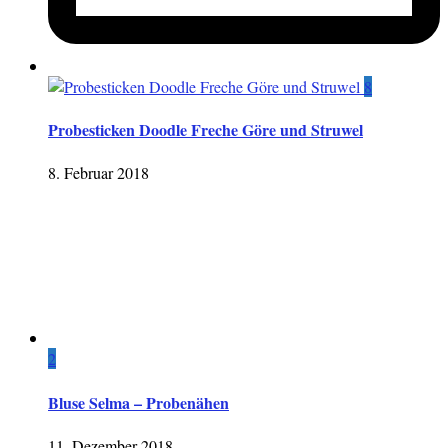
8
Probesticken Doodle Freche Göre und Struwel
8. Februar 2018
2
Bluse Selma – Probenähen
11. Dezember 2018