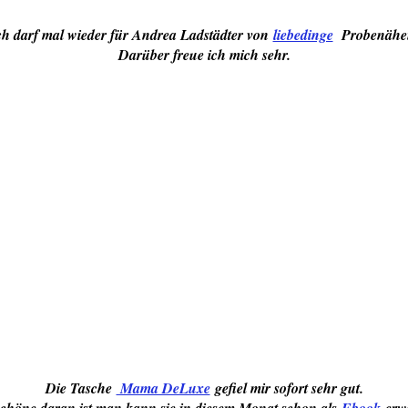
ch darf mal wieder für Andrea Ladstädter von
liebedinge
Probenähe
Darüber freue ich mich sehr.
Die Tasche
Mama DeLuxe
gefiel mir sofort sehr gut.
chöne daran ist man kann sie in diesem Monat schon als
Ebook
erw