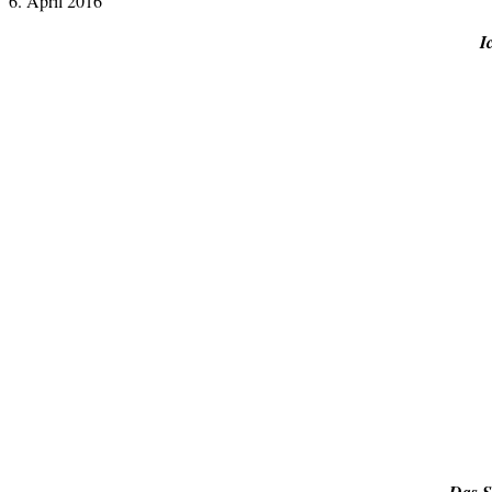
6. April 2016
I
Das S