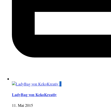
7
LadyBag von KekoKreativ
11. Mai 2015