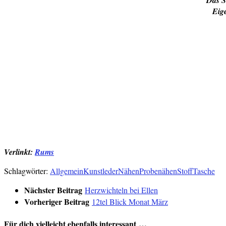
Eig
Verlinkt:
Rums
Schlagwörter:
Allgemein
Kunstleder
Nähen
Probenähen
Stoff
Tasche
Nächster Beitrag
Herzwichteln bei Ellen
Vorheriger Beitrag
12tel Blick Monat März
Für dich vielleicht ebenfalls interessant …