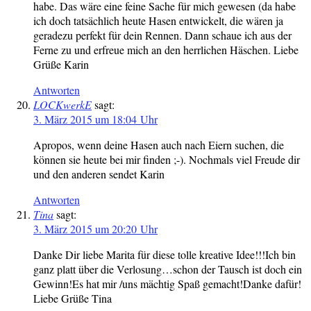
habe. Das wäre eine feine Sache für mich gewesen (da habe
ich doch tatsächlich heute Hasen entwickelt, die wären ja
geradezu perfekt für dein Rennen. Dann schaue ich aus der
Ferne zu und erfreue mich an den herrlichen Häschen. Liebe
Grüße Karin
Antworten
LOCKwerkE
sagt:
3. März 2015 um 18:04 Uhr
Apropos, wenn deine Hasen auch nach Eiern suchen, die
können sie heute bei mir finden ;-). Nochmals viel Freude dir
und den anderen sendet Karin
Antworten
Tina
sagt:
3. März 2015 um 20:20 Uhr
Danke Dir liebe Marita für diese tolle kreative Idee!!!Ich bin
ganz platt über die Verlosung…schon der Tausch ist doch ein
Gewinn!Es hat mir /uns mächtig Spaß gemacht!Danke dafür!
Liebe Grüße Tina