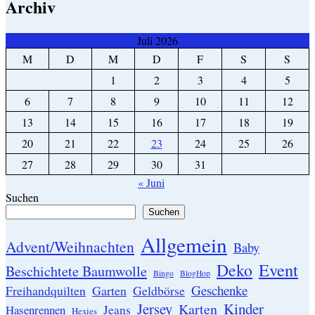
Archiv
Juli 2026
M
D
M
D
F
S
S
1
2
3
4
5
6
7
8
9
10
11
12
13
14
15
16
17
18
19
20
21
22
23
24
25
26
27
28
29
30
31
« Juni
Suchen
Suchen
Allgemein
Advent/Weihnachten
Baby
Event
Deko
Beschichtete Baumwolle
Bingo
BlogHop
Geschenke
Garten
Freihandquilten
Geldbörse
Jersey
Kinder
Karten
Hasenrennen
Jeans
Hexies