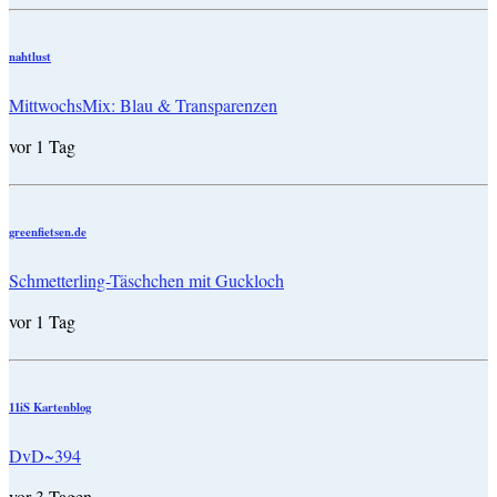
nahtlust
MittwochsMix: Blau & Transparenzen
vor 1 Tag
greenfietsen.de
Schmetterling-Täschchen mit Guckloch
vor 1 Tag
11iS Kartenblog
DvD~394
vor 3 Tagen