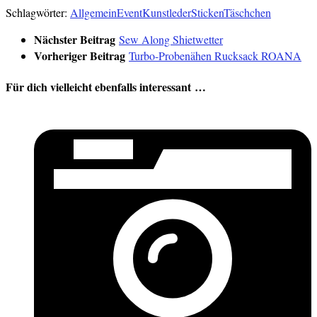
Schlagwörter:
Allgemein
Event
Kunstleder
Sticken
Täschchen
Nächster Beitrag
Sew Along Shietwetter
Vorheriger Beitrag
Turbo-Probenähen Rucksack ROANA
Für dich vielleicht ebenfalls interessant …