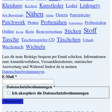
Kleidung
Kunstleder
Linkparty
Leder
Kochen
Nähen
Ostern
Paperpiecing
New Beegermany
Oilskin
Patchwork
Probenähen
Probesticken
Plotten
Probeplotten
Stoff
Sticken
Quilten
Resteverwertung
Reste
Raysin
Tasche
Täschchen
Taschenspieler CD
Urlaub
Wichteln
Wachstuch
Lass dir neue Beiträge bequem per Email schicken. Informationen
zum Anmeldeverfahren, Versanddienstleister, statistischer
Auswertung und Widerruf findest du in meinen
Datenschutzbestimmungen
E-Mail
*
Datenschutzbestimmungen
*
Ich akzeptiere die Datenschutzbestimmungen