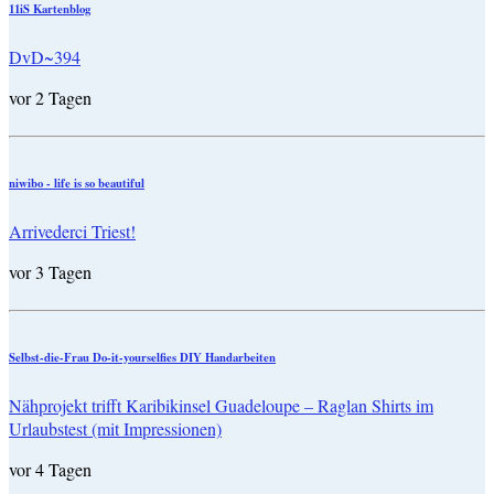
11iS Kartenblog
DvD~394
vor 2 Tagen
niwibo - life is so beautiful
Arrivederci Triest!
vor 3 Tagen
Selbst-die-Frau Do-it-yourselfies DIY Handarbeiten
Nähprojekt trifft Karibikinsel Guadeloupe – Raglan Shirts im
Urlaubstest (mit Impressionen)
vor 4 Tagen