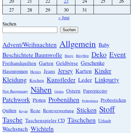
20
21
22
23
24
25
26
27
28
29
30
31
« Juni
Suchen
Suchen
Allgemein
Advent/Weihnachten
Baby
Event
Deko
Beschichtete Baumwolle
Bingo
BlogHop
Geschenke
Garten
Freihandquilten
Geldbörse
Jersey
Kinder
Karten
Hasenrennen
Jeans
Hexies
Kleidung
Kunstleder
Linkparty
Leder
Kochen
Nähen
Ostern
Paperpiecing
New Beegermany
Oilskin
Patchwork
Probenähen
Probesticken
Plotten
Probeplotten
Stoff
Sticken
Quilten
Resteverwertung
Reste
Raysin
Tasche
Täschchen
Taschenspieler CD
Urlaub
Wichteln
Wachstuch