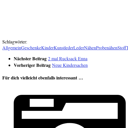
Verlinkt:
Freutag
Schlagwörter:
Allgemein
Geschenke
Kinder
Kunstleder
Leder
Nähen
Probenähen
Stoff
Nächster Beitrag
2 mal Rucksack Enna
Vorheriger Beitrag
Neue Kindersachen
Für dich vielleicht ebenfalls interessant …