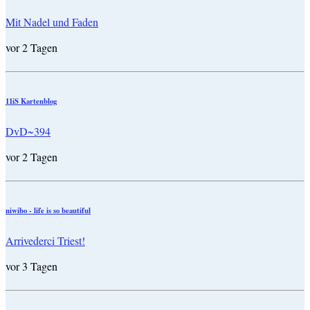
Mit Nadel und Faden
vor 2 Tagen
11iS Kartenblog
DvD~394
vor 2 Tagen
niwibo - life is so beautiful
Arrivederci Triest!
vor 3 Tagen