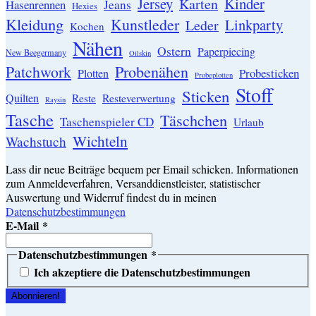
Jersey
Kinder
Karten
Hasenrennen
Jeans
Hexies
Kleidung
Kunstleder
Linkparty
Leder
Kochen
Nähen
Ostern
Paperpiecing
New Beegermany
Oilskin
Patchwork
Probenähen
Probesticken
Plotten
Probeplotten
Stoff
Sticken
Quilten
Resteverwertung
Reste
Raysin
Tasche
Täschchen
Taschenspieler CD
Urlaub
Wichteln
Wachstuch
Lass dir neue Beiträge bequem per Email schicken. Informationen
zum Anmeldeverfahren, Versanddienstleister, statistischer
Auswertung und Widerruf findest du in meinen
Datenschutzbestimmungen
E-Mail
*
Datenschutzbestimmungen
*
Ich akzeptiere die Datenschutzbestimmungen