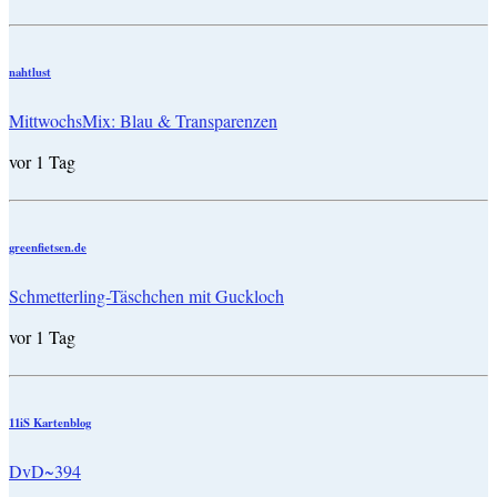
nahtlust
MittwochsMix: Blau & Transparenzen
vor 1 Tag
greenfietsen.de
Schmetterling-Täschchen mit Guckloch
vor 1 Tag
11iS Kartenblog
DvD~394