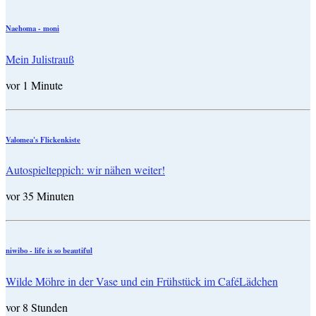
Naehoma - moni
Mein Julistrauß
vor 1 Minute
Valomea's Flickenkiste
Autospielteppich: wir nähen weiter!
vor 35 Minuten
niwibo - life is so beautiful
Wilde Möhre in der Vase und ein Frühstück im CaféLädchen
vor 8 Stunden