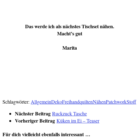
Das werde ich als nächstes Tischset nähen.
Macht’s gut
Marita
Verlinkt:
Two Colours Februar
Resteverwertung
Schlagwörter:
Allgemein
Deko
Freihandquilten
Nähen
Patchwork
Stoff
Nächster Beitrag
Ruckzuck Tasche
Vorheriger Beitrag
Küken im Ei – Teaser
Für dich vielleicht ebenfalls interessant …