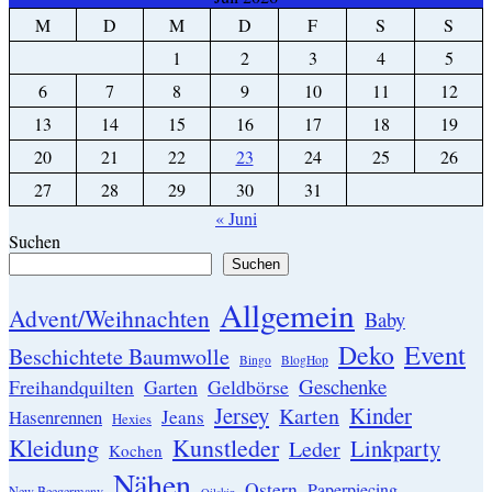
M
D
M
D
F
S
S
1
2
3
4
5
6
7
8
9
10
11
12
13
14
15
16
17
18
19
20
21
22
23
24
25
26
27
28
29
30
31
« Juni
Suchen
Suchen
Allgemein
Advent/Weihnachten
Baby
Event
Deko
Beschichtete Baumwolle
Bingo
BlogHop
Geschenke
Garten
Freihandquilten
Geldbörse
Jersey
Kinder
Karten
Hasenrennen
Jeans
Hexies
Kleidung
Kunstleder
Linkparty
Leder
Kochen
Nähen
Ostern
Paperpiecing
New Beegermany