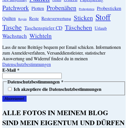
Oilskin
Patchwork
Probenähen
Probesticken
Plotten
Probeplotten
Stoff
Sticken
Quilten
Resteverwertung
Reste
Raysin
Tasche
Täschchen
Taschenspieler CD
Urlaub
Wichteln
Wachstuch
Lass dir neue Beiträge bequem per Email schicken. Informationen
zum Anmeldeverfahren, Versanddienstleister, statistischer
Auswertung und Widerruf findest du in meinen
Datenschutzbestimmungen
E-Mail
*
Datenschutzbestimmungen
*
Ich akzeptiere die Datenschutzbestimmungen
ALLE FOTOS IN MEINEM BLOG
SIND MEIN EIGENTUM UND DÜRFEN