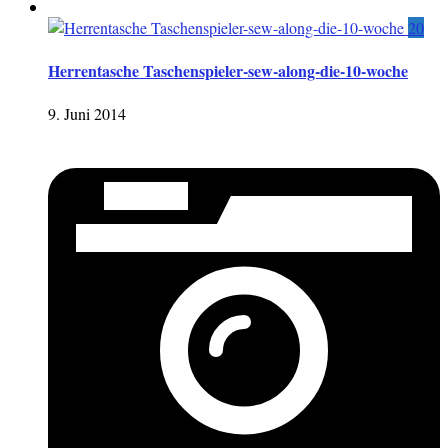
20
Herrentasche Taschenspieler-sew-along-die-10-woche
9. Juni 2014