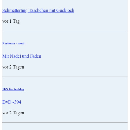
Schmetterling-Täschchen mit Guckloch
vor 1 Tag
Naehoma - moni
Mit Nadel und Faden
vor 2 Tagen
11iS Kartenblog
DvD~394
vor 2 Tagen