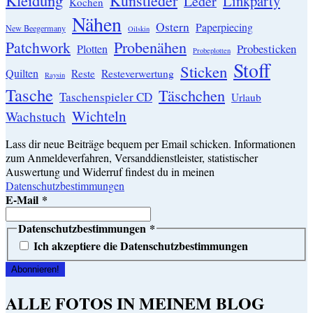
Kunstleder
Linkparty
Leder
Kochen
Nähen
Ostern
Paperpiecing
New Beegermany
Oilskin
Patchwork
Probenähen
Probesticken
Plotten
Probeplotten
Stoff
Sticken
Quilten
Resteverwertung
Reste
Raysin
Tasche
Täschchen
Taschenspieler CD
Urlaub
Wichteln
Wachstuch
Lass dir neue Beiträge bequem per Email schicken. Informationen
zum Anmeldeverfahren, Versanddienstleister, statistischer
Auswertung und Widerruf findest du in meinen
Datenschutzbestimmungen
E-Mail
*
Datenschutzbestimmungen
*
Ich akzeptiere die Datenschutzbestimmungen
ALLE FOTOS IN MEINEM BLOG