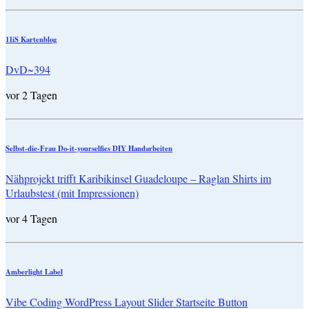
11iS Kartenblog
DvD~394
vor 2 Tagen
Selbst-die-Frau Do-it-yourselfies DIY Handarbeiten
Nähprojekt trifft Karibikinsel Guadeloupe – Raglan Shirts im
Urlaubstest (mit Impressionen)
vor 4 Tagen
Amberlight Label
Vibe Coding WordPress Layout Slider Startseite Button