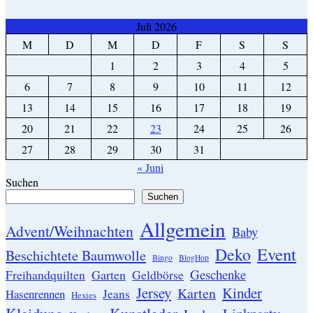
Juli 2026
M
D
M
D
F
S
S
1
2
3
4
5
6
7
8
9
10
11
12
13
14
15
16
17
18
19
20
21
22
23
24
25
26
27
28
29
30
31
« Juni
Suchen
Suchen
Allgemein
Advent/Weihnachten
Baby
Event
Deko
Beschichtete Baumwolle
Bingo
BlogHop
Geschenke
Garten
Freihandquilten
Geldbörse
Jersey
Kinder
Karten
Hasenrennen
Jeans
Hexies
Kleidung