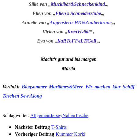
Silke von „
Muckibär&Schneckenkind
„,
Ellen von „
Ellen’s Schneiderstube
„,
Annette von „
Augenstern-HD&Zauberkrone
„,
Vivien von „
KreaVivität
“ ,
Eva von „
KaRToFFeLTiGeR
„,
Macht’s gut und bis morgen
Marita
Verlinkt:
Blogsommer
Maritimes&Meer
Wir machen klar Schiff
Taschen Sew Along
Schlagwörter:
Allgemein
Jersey
Nähen
Tasche
Nächster Beitrag
T-Shirts
Vorheriger Beitrag
Kummer Korki